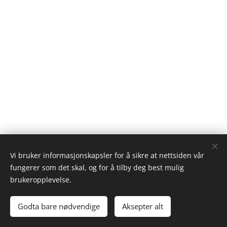
Vi bruker informasjonskapsler for å sikre at nettsiden vår
fungerer som det skal, og for å tilby deg best mulig
brukeropplevelse.
Vertshuset Fannarheimr
Godta bare nødvendige
Aksepter alt
Et hyggelig sted å overnatte
Informasjonskapsler